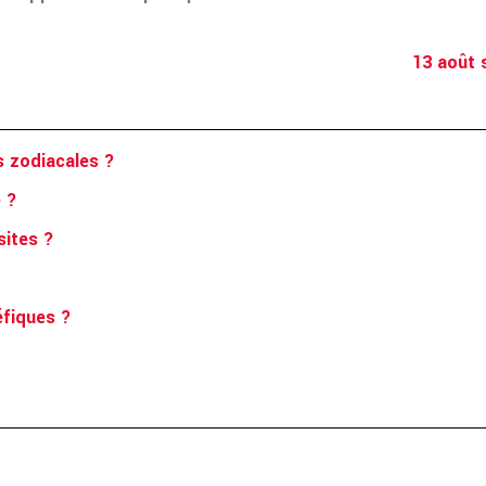
13 août 
s zodiacales ?
e ?
sites ?
éfiques ?