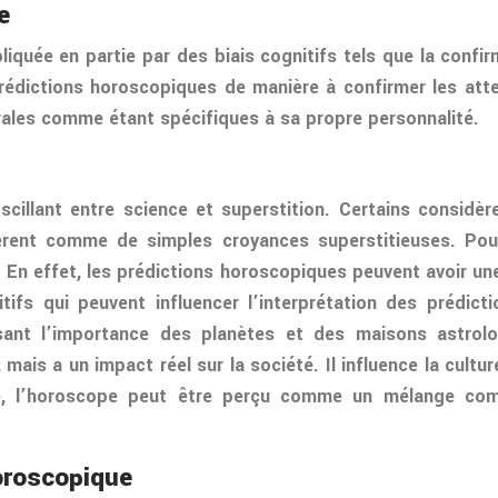
e
iquée en partie par des biais cognitifs tels que la confi
rédictions horoscopiques de manière à confirmer les atte
rales comme étant spécifiques à sa propre personnalité.
scillant entre science et superstition. Certains considè
idèrent comme de simples croyances superstitieuses. Po
. En effet, les prédictions horoscopiques peuvent avoir u
ifs qui peuvent influencer l’interprétation des prédict
sant l’importance des planètes et des maisons astrolo
mais a un impact réel sur la société. Il influence la cultur
e, l’horoscope peut être perçu comme un mélange comp
oroscopique