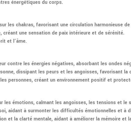
entres énergétiques du corps.
r les chakras, favorisant une circulation harmonieuse de l
bre, créant une sensation de paix intérieure et de sérénité.
rit et l’âme.
r contre les énergies négatives, absorbant les ondes néga
sonne, dissipant les peurs et les angoisses, favorisant la c
t les personnes, créant un environnement positif et protect
les émotions, calmant les angoisses, les tensions et le stre
 soi, aidant à surmonter les difficultés émotionnelles et à
ion et la clarté mentale, aidant à améliorer la mémoire et la