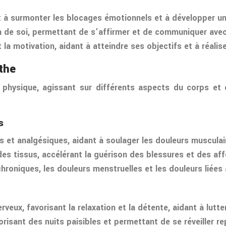
ant à surmonter les blocages émotionnels et à développer u
ion de soi, permettant de s’affirmer et de communiquer ave
t la motivation, aidant à atteindre ses objectifs et à réalis
the
physique, agissant sur différents aspects du corps et de
s
et analgésiques, aidant à soulager les douleurs musculaire
 des tissus, accélérant la guérison des blessures et des af
chroniques, les douleurs menstruelles et les douleurs liées 
veux, favorisant la relaxation et la détente, aidant à lutte
orisant des nuits paisibles et permettant de se réveiller r