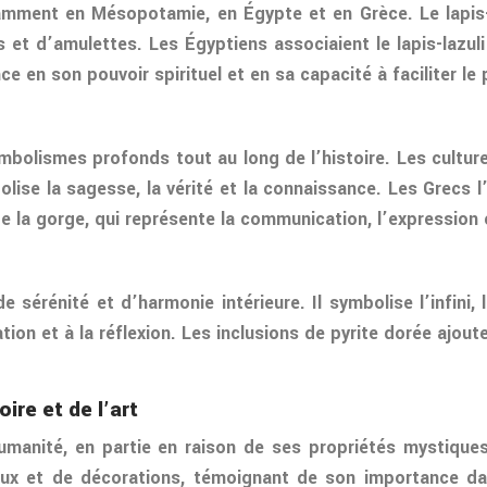
tamment en Mésopotamie, en Égypte et en Grèce. Le lapis-l
es et d’amulettes. Les Égyptiens associaient le lapis-lazu
 en son pouvoir spirituel et en sa capacité à faciliter le 
ymbolismes profonds tout au long de l’histoire. Les culture
ise la sagesse, la vérité et la connaissance. Les Grecs l
e la gorge, qui représente la communication, l’expression e
e sérénité et d’harmonie intérieure. Il symbolise l’infini, 
tion et à la réflexion. Les inclusions de pyrite dorée ajo
oire et de l’art
’humanité, en partie en raison de ses propriétés mystiques
joux et de décorations, témoignant de son importance dans 