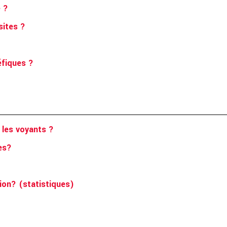
e ?
sites ?
éfiques ?
r les voyants ?
ges?
ion? (statistiques)