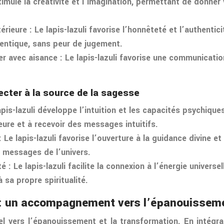
 stimule la créativité et l’imagination, permettant de donner
ntérieure : Le lapis-lazuli favorise l’honnêteté et l’authent
entique, sans peur de jugement.
 avec aisance : Le lapis-lazuli favorise une communication 
necter à la source de la sagesse
lapis-lazuli développe l’intuition et les capacités psychiq
eure et à recevoir des messages intuitifs.
 Le lapis-lazuli favorise l’ouverture à la guidance divine et
s messages de l’univers.
té : Le lapis-lazuli facilite la connexion à l’énergie univers
 sa propre spiritualité.
l : un accompagnement vers l’épanouissem
l vers l’épanouissement et la transformation. En intégra