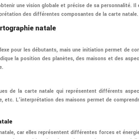
btenir une vision globale et précise de sa personnalité. 
rprétation des différentes composantes de la carte natale.
rtographie natale
exe pour les débutants, mais une initiation permet de comp
indique la position des planètes, des maisons et des as
e.
ues de la carte natale qui représentent différents asp
carrière, etc. L’interprétation des maisons permet de comp
atale
natale, car elles représentent différentes forces et énergi