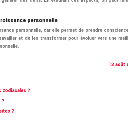
t générer des défis. En étudiant ces aspects, on peut mi
croissance personnelle
roissance personnelle, car elle permet de prendre consci
travailler et de les transformer pour évoluer vers une me
sonnelle.
13 août 
s zodiacales ?
e ?
sites ?