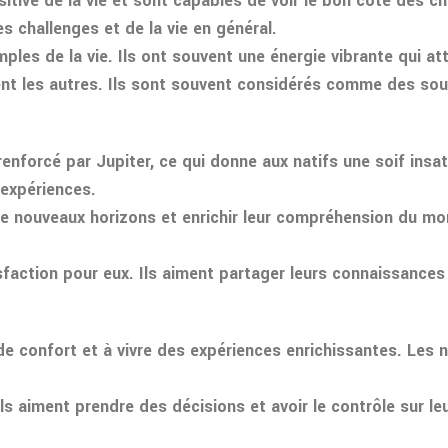
sitive de la vie et sont capables de voir le bon côté des c
 challenges et de la vie en général.
les de la vie. Ils ont souvent une énergie vibrante qui attir
ent les autres. Ils sont souvent considérés comme des sou
 renforcé par Jupiter, ce qui donne aux natifs une soif ins
 expériences.
 nouveaux horizons et enrichir leur compréhension du monde.
sfaction pour eux. Ils aiment partager leurs connaissances
de confort et à vivre des expériences enrichissantes. Les n
ls aiment prendre des décisions et avoir le contrôle sur le