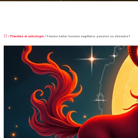
/
Planètes et astrologie
/ Femme bélier homme sagittaire: passion ou désastre?