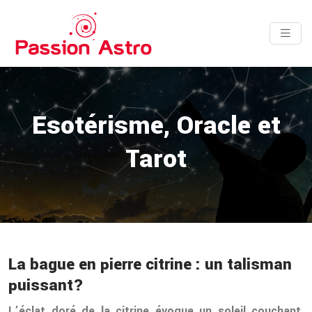
Esotérisme, Oracle et
Tarot
La bague en pierre citrine : un talisman
puissant?
L’éclat doré de la citrine évoque un soleil couchant,