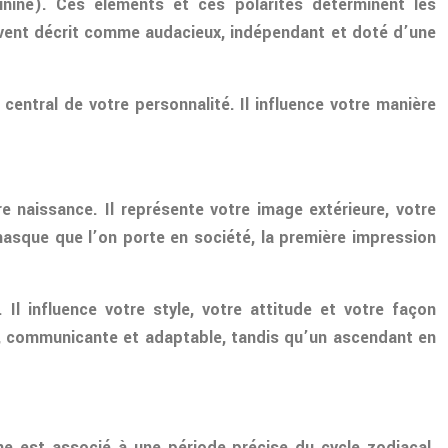
inine). Ces éléments et ces polarités déterminent les
souvent décrit comme audacieux, indépendant et doté d’une
entral de votre personnalité. Il influence votre manière
e naissance. Il représente votre image extérieure, votre
sque que l’on porte en société, la première impression
Il influence votre style, votre attitude et votre façon
e, communicante et adaptable, tandis qu’un ascendant en
ne est associé à une période précise du cycle zodiacal.