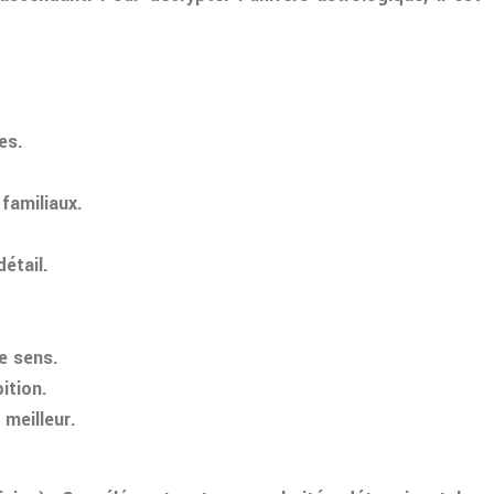
es.
 familiaux.
étail.
de sens.
ition.
 meilleur.