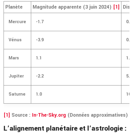
Planète
Magnitude apparente (3 juin 2024)
[1]
Dist
Mercure
-1.7
0.6
Vénus
-3.9
0.3
Mars
1.1
1.7
Jupiter
-2.2
5.4
Saturne
1.0
10.
[1]
Source :
In-The-Sky.org
(Données approximatives)
L’alignement planétaire et l’astrologie :